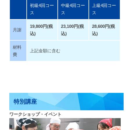
初級4回コー
中級4回コー
上級4回コー
ス
ス
ス
19,800円(税
23,1
00円(税
28,600円(税
月謝
込)
込)
込)
材料
上記金額に含む
費
特別講座
ワークショップ・イベント