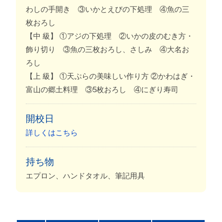
わしの手開き ③いかとえびの下処理 ④魚の三
枚おろし
【中 級】 ①アジの下処理 ②いかの皮のむき方・
飾り切り ③魚の三枚おろし、さしみ ④大名お
ろし
【上 級】 ①天ぷらの美味しい作り方 ②かわはぎ・
富山の郷土料理 ③5枚おろし ④にぎり寿司
開校日
詳しくはこちら
持ち物
エプロン、ハンドタオル、筆記用具