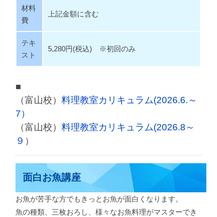
材料
上記金額に含む
費
テキ
5,280円(税込) ※初回のみ
スト
■
（富山校）
料理教室カリキュラム(2026.6.～
7）
（富山校）
料理教室カリキュラム(2026.8～
９
）
面白お魚講座
お魚が苦手な方でもきっとお魚が面白くなります。
魚の種類、三枚おろし、様々なお魚料理がマスターでき