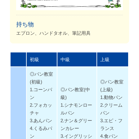
持ち物
エプロン、ハンドタオル、筆記用具
初級
中級
上級
◎パン教室
(初級)
◎パン教室
1.コーンパ
◎パン教室(中
(上級)
ン
級)
1.動物パン
2.フォカッ
1.シナモンロー
2.クリーム
チャ
ルパン
パン
3.あんパン
2.ナン＆グリー
3.エピ・フ
4.くるみパ
ンカレー
ランス
ン
3.イングリッシ
4.食パン