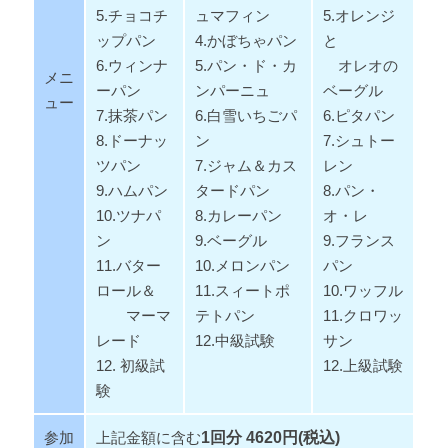
5.チョコチ
ュマフィン
5.オレンジ
ップパン
4.かぼちゃパン
と
6.ウィンナ
5.パン・ド・カ
オレオの
メニ
ーパン
ンパーニュ
ベーグル
ュー
7.抹茶パン
6.白雪いちごパ
6.ピタパン
8.ドーナッ
ン
7.シュトー
ツパン
7.ジャム＆カス
レン
9.ハムパン
タードパン
8.パン・
10.ツナパ
8.カレーパン
オ・レ
ン
9.ベーグル
9.フランス
11.バター
10.メロンパン
パン
ロール＆
11.スィートポ
10.ワッフル
マーマ
テトパン
11.クロワッ
レード
12.中級試験
サン
12. 初級試
12.上級試験
験
参加
上記金額に含む
1回分 4620
円(税込)