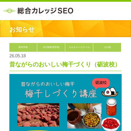
お知らせ
高等学校
全日制料理学校
カルチャースクール
その他
26.05.18
昔ながらのおいしい梅干づくり（砺波校）